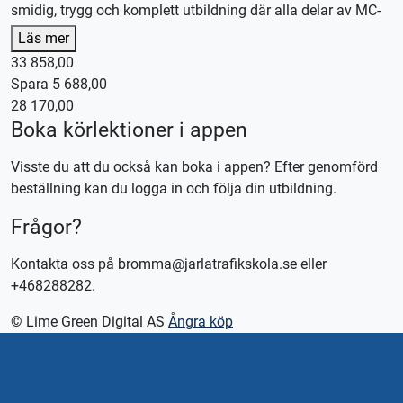
smidig, trygg och komplett utbildning där alla delar av MC-
utbildningen ingår.
Läs mer
33 858,00
Vi hjälper dig hela vägen – från första körpasset till färdig
Spara 5 688,00
utbildning. Vi sköter bokningar och planering, och om du
28 170,00
önskar kan utbildningen läggas upp intensivt för dig som
Boka körlektioner i appen
vill komma i mål snabbare. Du väljer tempot – vi anpassar
upplägget efter dina mål och förutsättningar.
Visste du att du också kan boka i appen? Efter genomförd
beställning kan du logga in och följa din utbildning.
Detta ingår i MC-paket Medium:
Frågor?
🏍️ 12 st manövreringspass á 50 minuter
🏍️ 4 st trafiklektioner á 100 minuter
Kontakta oss på bromma@jarlatrafikskola.se eller
🏍️ 150 minuter landsvägskörning
+468288282.
📘 Riskutbildning del 1 (Riskettan)
⚠️ Riskutbildning del 2 (Risktvåan)
© Lime Green Digital AS
Ångra köp
✅ Utbildningskontroll
💻 1 månads digital teori
Ett MC-paket med allt som krävs för att du ska nå ditt mål –