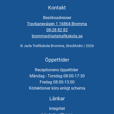
tryggt, effektivt och på dina villkor.
Kontakt
Om återbetalning sker vid avbruten utbildning debiteras MC-
ställ samt redan förbrukade lektioner till fullt pris, samt ett
Besöksadresser
extra avdrag på totalbeloppet för lektionerna på 10% enligt
Travbanevägen 1 16864 Bromma
STR:s praxis.
08-28 82 82
bromma@jarlatrafikskola.se
Kontakta oss för bokning.
© Jarla Trafikskola Bromma, Stockholm / 2026
Vid önskemål om betalning via faktura, vänligen kontakta
trafikskolan så hjälper vi er.
Öppettider
Receptionens öppettider
Måndag - Torsdag 08:00-17:30
Fredag 08:00-13:00
Körlektioner körs enligt schema
Länkar
Integritet